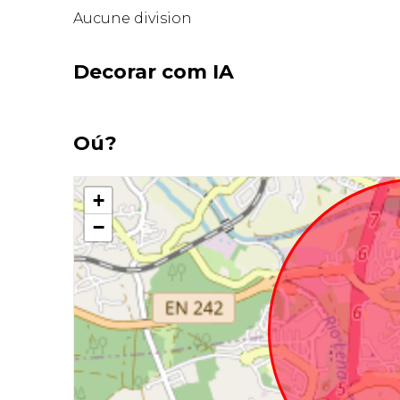
Aucune division
Decorar com IA
Oú?
+
−