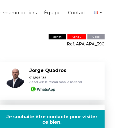
iens immobiliers
Équipe
Contact
achat
Vendu
Usée
Ref. APA-APA_390
Jorge Quadros
916596435
Appel vers le réseau mobile national
Je souhaite être contacté pour visiter
ce bien.