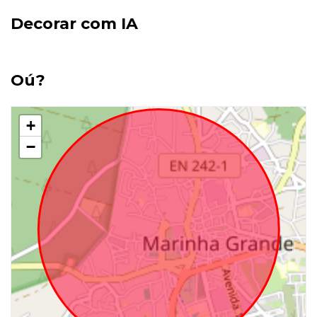
Decorar com IA
Oú?
+
−