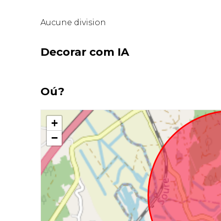
Aucune division
Decorar com IA
Oú?
+
−