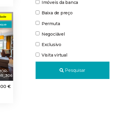
Imóveis da banca
Baixa de preço
dade
Permuta
aque
Negociável
Exclusivo
Visita virtual
Pesquisar
MOR-
R_306
000 €