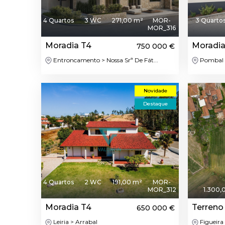
4 Quartos
3 WC
271,00 m²
MOR-
3 Quarto
MOR_316
Moradia T4
Moradia
750 000 €
Entroncamento > Nossa Srª De Fát...
Pombal 
Novidade
Destaque
4 Quartos
2 WC
191,00 m²
MOR-
MOR_312
1.300,
Moradia T4
Terreno
650 000 €
Leiria > Arrabal
Figueira