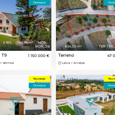
Destaque
Dest
4 WC
396,96 m²
MOR-
MOR_318
834,00 m²
TER-TER_
 T9
Terreno
1 150 000 €
47 
> Vermoil
Leiria > Arrabal
Novidade
Novi
Destaque
Dest