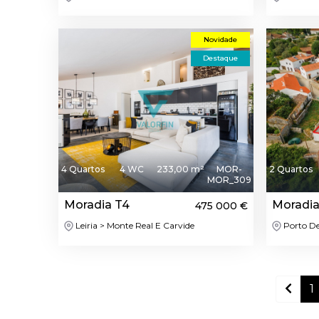
Novidade
Destaque
4 Quartos
4 WC
233,00 m²
MOR-
2 Quartos
MOR_309
Moradia T4
Moradia
475 000 €
Leiria > Monte Real E Carvide
Porto De 
1