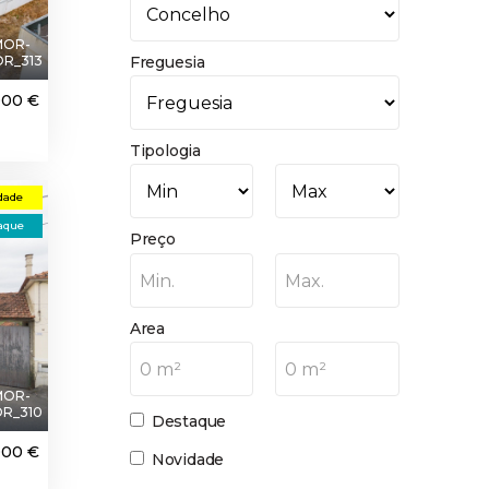
MOR-
R_313
Freguesia
000 €
Tipologia
dade
aque
Preço
Min.
Max.
Area
0 m²
0 m²
MOR-
R_310
Destaque
000 €
Novidade