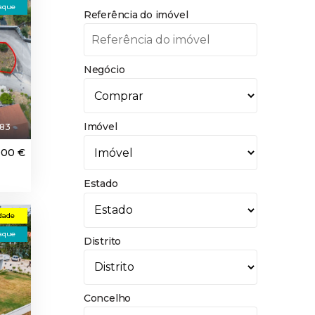
aque
Referência do imóvel
Negócio
Imóvel
83
000 €
Estado
dade
aque
Distrito
Concelho