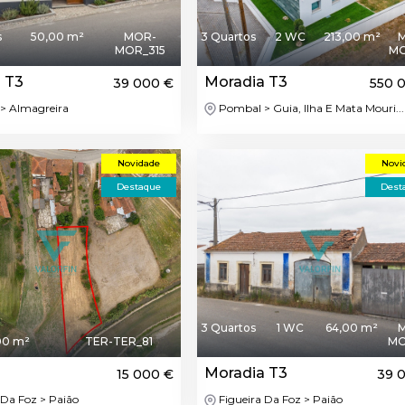
s
50,00 m²
MOR-
3 Quartos
2 WC
213,00 m²
MOR_315
MO
 T3
Moradia T3
39 000 €
550 
> Almagreira
Pombal > Guia, Ilha E Mata Mouri...
Novidade
Novi
Destaque
Dest
3 Quartos
1 WC
64,00 m²
00 m²
TER-TER_81
MO
Moradia T3
15 000 €
39 
 Da Foz > Paião
Figueira Da Foz > Paião