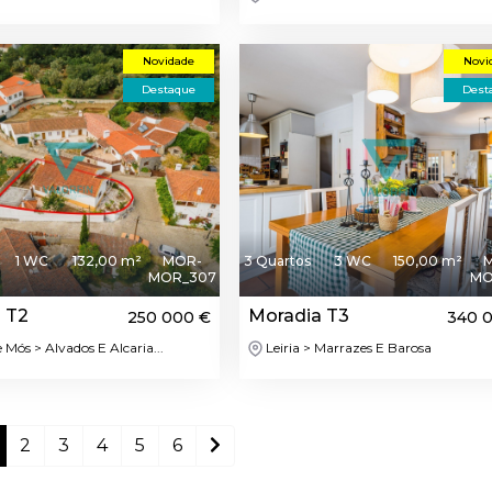
Novidade
Novi
Destaque
Dest
1 WC
132,00 m²
MOR-
3 Quartos
3 WC
150,00 m²
MOR_307
MO
 T2
Moradia T3
250 000 €
340 
Mós > Alvados E Alcaria...
Leiria > Marrazes E Barosa
2
3
4
5
6