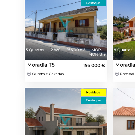
Destaque
5 Quartos
2 WC
156,00 m²
MOR-
9 Quartos
MOR_319
Moradia T5
Moradia
195 000 €
Ourém > Caxarias
Pombal 
Novidade
Destaque