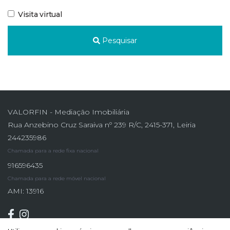
Visita virtual
Pesquisar
VALORFIN - Mediação Imobiliária
Rua Anzebino Cruz Saraiva nº 239 R/C, 2415-371, Leiria
244235986
Chamada para a rede fixa nacional
916596435
Chamada para a rede móvel nacional
AMI: 13916