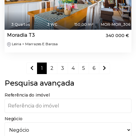
3 Quartos
3 WC
150,00 m²
MOR-MOR_306
Moradia T3
340 000 €
Leiria > Marrazes E Barosa
1
2
3
4
5
6
Pesquisa avançada
Referência do imóvel
Negócio