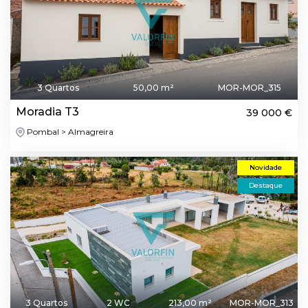
3 Quartos
50,00 m²
MOR-MOR_315
Moradia T3
39 000 €
Pombal > Almagreira
Novidade
Destaque
3 Quartos
2 WC
213,00 m²
MOR-MOR_313