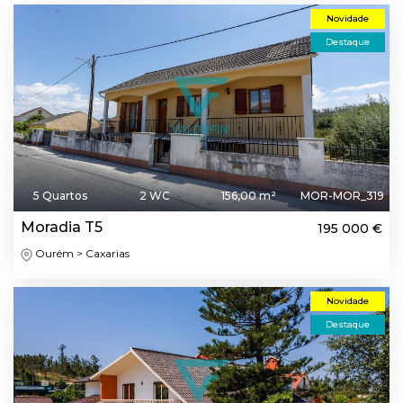
Novidade
Destaque
5 Quartos
2 WC
156,00 m²
MOR-MOR_319
Moradia T5
195 000 €
Ourém > Caxarias
Novidade
Destaque