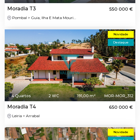
Moradia T3
550 000 €
Pombal > Guia, Ilha E Mata Mouri...
Novidade
Destaque
4 Quartos
2 WC
191,00 m²
MOR-MOR_312
Moradia T4
650 000 €
Leiria > Arrabal
Novidade