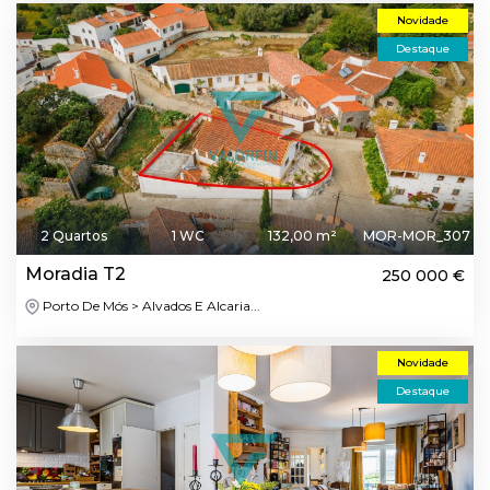
Novidade
Destaque
2 Quartos
1 WC
132,00 m²
MOR-MOR_307
Moradia T2
250 000 €
Porto De Mós > Alvados E Alcaria...
Novidade
Destaque