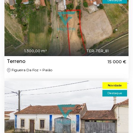
Destaque
1.300,00 m²
TER-TER_81
Terreno
15 000 €
Figueira Da Foz > Paião
Novidade
Destaque