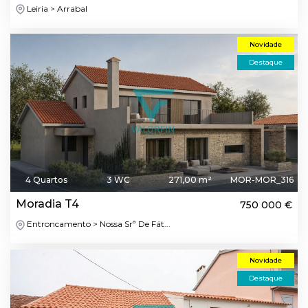
Leiria > Arrabal
Novidade
Destaque
4 Quartos
3 WC
271,00 m²
MOR-MOR_316
Moradia T4
750 000 €
Entroncamento > Nossa Srª De Fát...
Novidade
Destaque