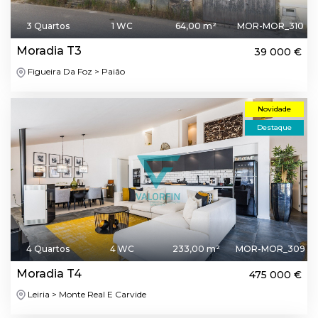
3 Quartos
1 WC
64,00 m²
MOR-MOR_310
Moradia T3
39 000 €
Figueira Da Foz > Paião
Novidade
Destaque
4 Quartos
4 WC
233,00 m²
MOR-MOR_309
Moradia T4
475 000 €
Leiria > Monte Real E Carvide