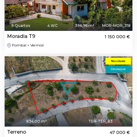
9 Quartos
4 WC
396,96 m²
MOR-MOR_318
Moradia T9
1 150 000 €
Pombal > Vermoil
Novidade
Destaque
834,00 m²
TER-TER_83
Terreno
47 000 €