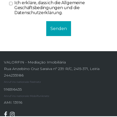
Ich erkläre, dass ich die
Allgemeine
Geschäftsbedingungen und die
Datenschutzerklärung
.
Senden
VALORFIN - Mediação Imobiliária
Rua Anzebino Cruz Saraiva nº 239 R/C, 2415-371, Leiria
244235986
Anruf ins nationale Festnetz
916596435
Anruf ins nationale Mobilfunknetz
AMI: 13916