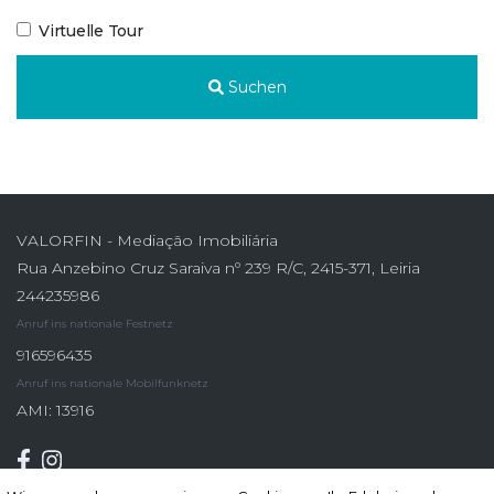
Virtuelle Tour
Suchen
VALORFIN - Mediação Imobiliária
Rua Anzebino Cruz Saraiva nº 239 R/C, 2415-371, Leiria
244235986
Anruf ins nationale Festnetz
916596435
Anruf ins nationale Mobilfunknetz
AMI: 13916