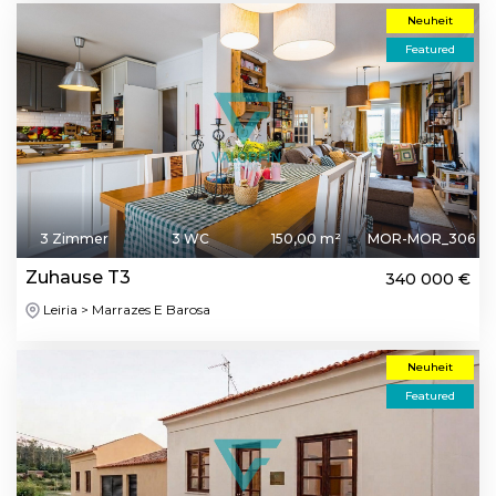
Neuheit
Featured
3 Zimmer
3 WC
150,00 m²
MOR-MOR_306
Zuhause T3
340 000 €
Leiria > Marrazes E Barosa
Neuheit
Featured