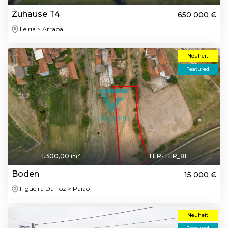
Zuhause T4
650 000 €
Leiria > Arrabal
Neuheit
Featured
1.300,00 m²
TER-TER_81
Boden
15 000 €
Figueira Da Foz > Paião
Neuheit