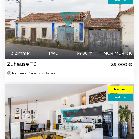
Featured
3 Zimmer
1 WC
64,00 m²
MOR-MOR_310
Zuhause T3
39 000 €
Figueira Da Foz > Paião
Neuheit
Featured