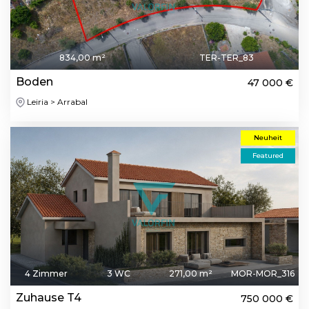
834,00 m²
TER-TER_83
Boden
47 000 €
Leiria > Arrabal
Neuheit
Featured
4 Zimmer
3 WC
271,00 m²
MOR-MOR_316
Zuhause T4
750 000 €