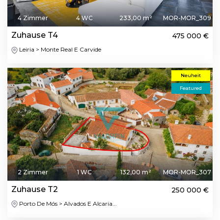
4 Zimmer
4 WC
233,00 m²
MOR-MOR_309
Zuhause T4
475 000 €
Leiria > Monte Real E Carvide
Neuheit
Featured
2 Zimmer
1 WC
132,00 m²
MOR-MOR_307
Zuhause T2
250 000 €
Porto De Mós > Alvados E Alcaria...