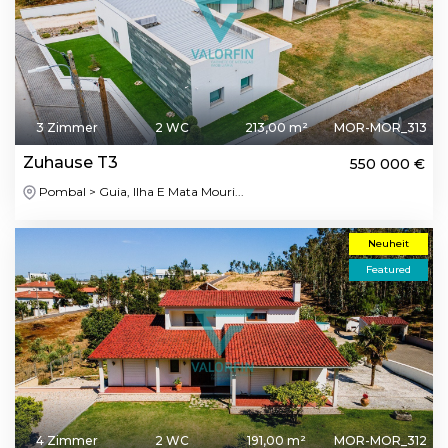
3 Zimmer
2 WC
213,00 m²
MOR-MOR_313
Zuhause T3
550 000 €
Pombal > Guia, Ilha E Mata Mouri...
Neuheit
Featured
4 Zimmer
2 WC
191,00 m²
MOR-MOR_312