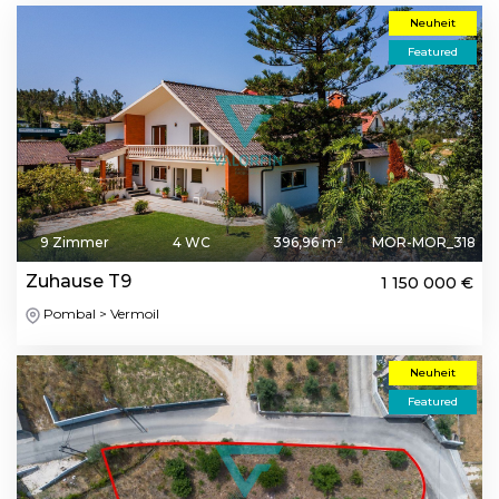
Neuheit
Featured
9 Zimmer
4 WC
396,96 m²
MOR-MOR_318
Zuhause T9
1 150 000 €
Pombal > Vermoil
Neuheit
Featured