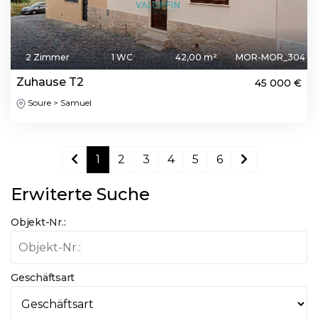
2 Zimmer
1 WC
42,00 m²
MOR-MOR_304
Zuhause T2
45 000 €
Soure > Samuel
1
2
3
4
5
6
Erwiterte Suche
Objekt-Nr.:
Geschäftsart