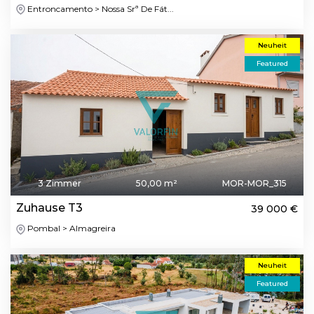
Entroncamento > Nossa Srª De Fát...
Neuheit
Featured
3 Zimmer
50,00 m²
MOR-MOR_315
Zuhause T3
39 000 €
Pombal > Almagreira
Neuheit
Featured