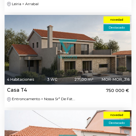
Leiria > Arrabal
novedad
Destacado
4 Habitaciones
3 WC
271,00 m²
MOR-MOR_316
Casa T4
750 000 €
Entroncamento > Nossa Srª De Fát...
novedad
Destacado