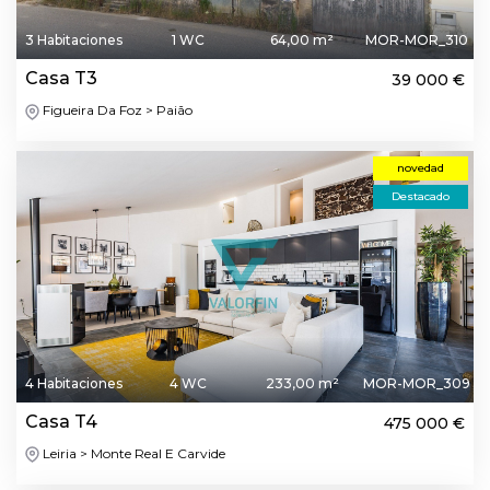
3 Habitaciones
1 WC
64,00 m²
MOR-MOR_310
Casa T3
39 000 €
Figueira Da Foz > Paião
novedad
Destacado
4 Habitaciones
4 WC
233,00 m²
MOR-MOR_309
Casa T4
475 000 €
Leiria > Monte Real E Carvide