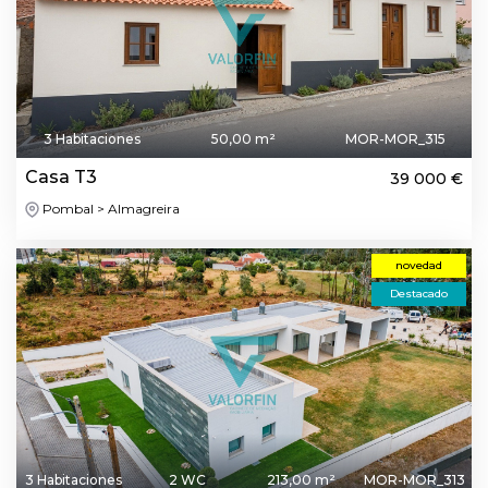
3 Habitaciones
50,00 m²
MOR-MOR_315
Casa T3
39 000 €
Pombal > Almagreira
novedad
Destacado
3 Habitaciones
2 WC
213,00 m²
MOR-MOR_313