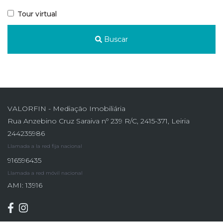
Tour virtual
Buscar
VALORFIN - Mediação Imobiliária
Rua Anzebino Cruz Saraiva nº 239 R/C, 2415-371, Leiria
244235986
Llamada a la red fija nacional
916596435
Llamada a red móvil nacional
AMI: 13916