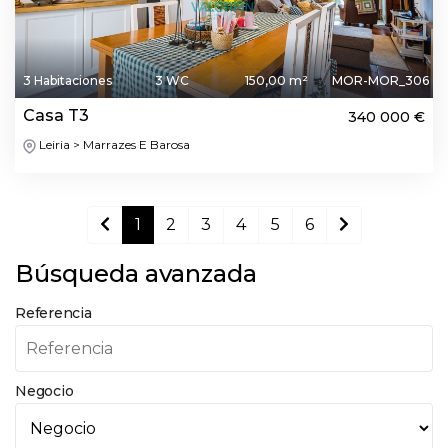
3 Habitaciones
3 WC
150,00 m²
MOR-MOR_306
Casa T3
340 000 €
Leiria > Marrazes E Barosa
1
2
3
4
5
6
Búsqueda avanzada
Referencia
Negocio