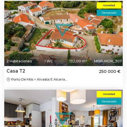
novedad
Destacado
2 Habitaciones
1 WC
132,00 m²
MOR-MOR_307
Casa T2
250 000 €
Porto De Mós > Alvados E Alcaria...
novedad
Destacado