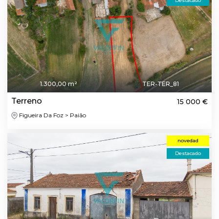
Destacado
1.300,00 m²
TER-TER_81
Terreno
15 000 €
Figueira Da Foz > Paião
novedad
Destacado