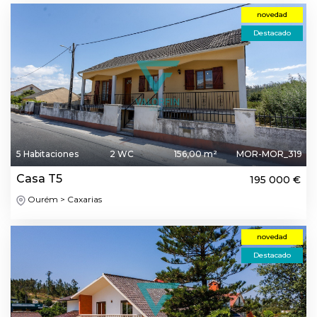
novedad
Destacado
5 Habitaciones
2 WC
156,00 m²
MOR-MOR_319
Casa T5
195 000 €
Ourém > Caxarias
novedad
Destacado