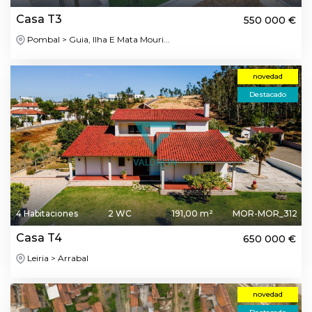
Casa T3
550 000 €
Pombal > Guia, Ilha E Mata Mouri...
novedad
Destacado
4 Habitaciones
2 WC
191,00 m²
MOR-MOR_312
Casa T4
650 000 €
Leiria > Arrabal
novedad