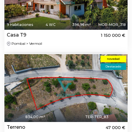
9 Habitaciones
4 WC
396,96 m²
MOR-MOR_318
Casa T9
1 150 000 €
Pombal > Vermoil
novedad
Destacado
834,00 m²
TER-TER_83
Terreno
47 000 €