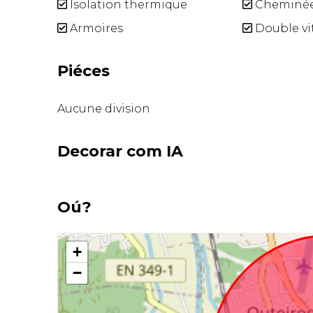
Isolation thermique
Cheminé
Armoires
Double vi
Piéces
Aucune division
Decorar com IA
Oú?
+
−