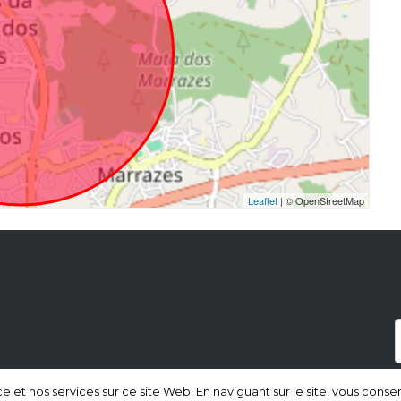
Leaflet
| © OpenStreetMap
a
t nos services sur ce site Web. En naviguant sur le site, vous consentez 
t nos services sur ce site Web. En naviguant sur le site, vous consentez 