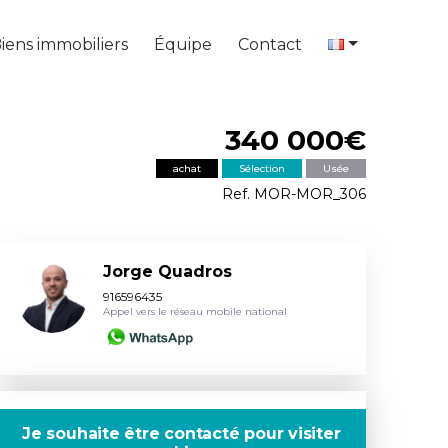
iens immobiliers
Équipe
Contact
340 000€
achat
Sélection
Usée
Ref. MOR-MOR_306
Jorge Quadros
916596435
Appel vers le réseau mobile national
Je souhaite être contacté pour visiter