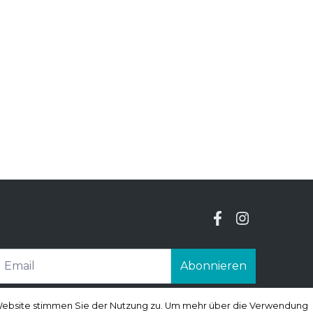
Abonnieren
r Website stimmen Sie der Nutzung zu. Um mehr über die Verwendung
r Website stimmen Sie der Nutzung zu. Um mehr über die Verwendung