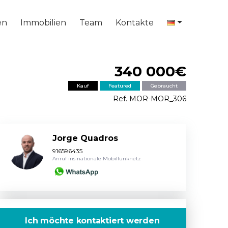
en
Immobilien
Team
Kontakte
340 000€
Kauf
Featured
Gebraucht
Ref. MOR-MOR_306
Jorge Quadros
916596435
Anruf ins nationale Mobilfunknetz
Ich möchte kontaktiert werden