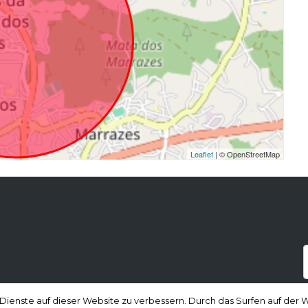
Leaflet
| © OpenStreetMap
a
 Dienste auf dieser Website zu verbessern. Durch das Surfen auf de
 Dienste auf dieser Website zu verbessern. Durch das Surfen auf de