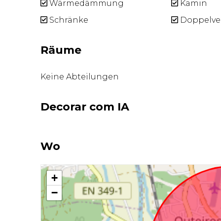
Wärmedämmung
Kamin
Schränke
Doppelve
Räume
Keine Abteilungen
Decorar com IA
Wo
+
−