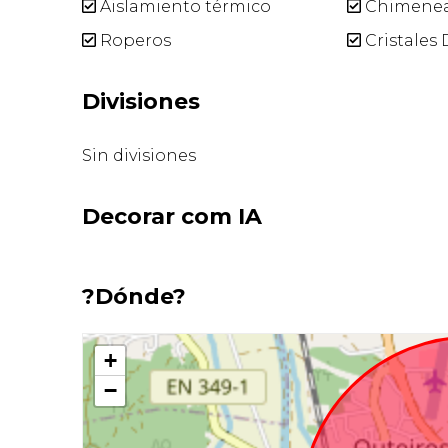
Aislamiento térmico
Chimene
Roperos
Cristales
Divisiones
Sin divisiones
Decorar com IA
?Dónde?
+
−