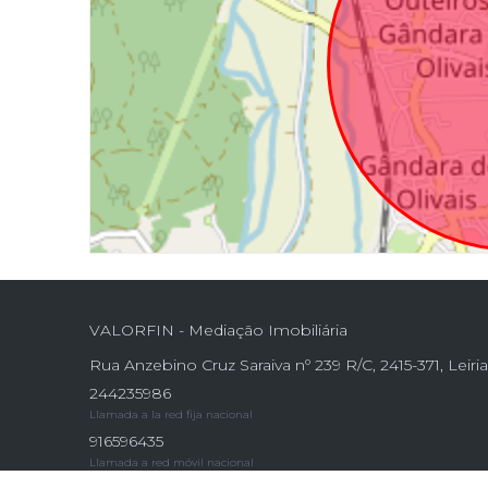
VALORFIN - Mediação Imobiliária
Rua Anzebino Cruz Saraiva nº 239 R/C, 2415-371, Leiri
244235986
Llamada a la red fija nacional
916596435
Llamada a red móvil nacional