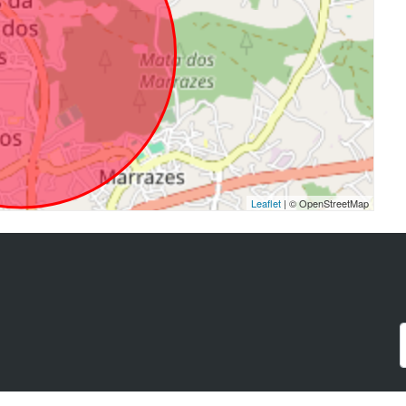
Leaflet
| © OpenStreetMap
a