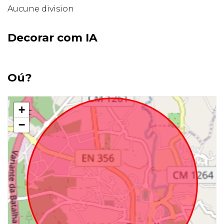
Aucune division
Decorar com IA
Oú?
+
−