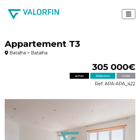
Appartement T3
Batalha > Batalha
305 000€
achat
Sélection
Usée
Ref. APA-APA_422